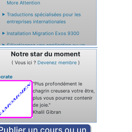
More Attention
Traductions spécialisées pour les
entreprises internationales
Installation Migration Exos 9300
Sélectionnez une application ou un
service en ligne qui permet de créer un
Notre star du moment
site web facilement sans code
( Vous ici ?
Devenez membre
)
Nommez un service en ligne qui permet
ocrate
de rédiger des textes à plusieurs.
"Plus profondément le
chagrin creusera votre être,
plus vous pourrez contenir
de joie."
Khalil Gibran
Publier un cours ou un