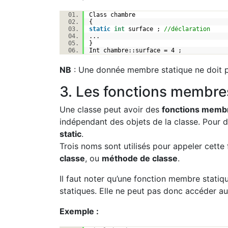
Class chambre
{
static
int
surface ;
//déclaration
...
}
Int chambre::surface = 4 ;
NB
: Une donnée membre statique ne doit pa
3. Les fonctions membre
Une classe peut avoir des
fonctions membr
indépendant des objets de la classe. Pour déc
static
.
Trois noms sont utilisés pour appeler cette 
classe
, ou
méthode de classe
.
Il faut noter qu’une fonction membre stat
statiques. Elle ne peut pas donc accéder 
Exemple :