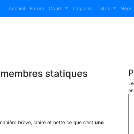
Accueil
Forum
Cours
Logiciels
Tutos
Nous 
 membres statiques
P
Le
en
manière brève, claire et nette ce que c’est
une