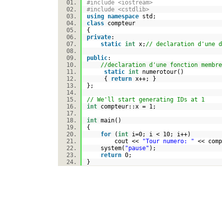
#include <iostream>
#include <cstdlib>
using
namespace
std;
class
compteur
{
private
:
static
int
x;
// declaration d'une d
public
:
//declaration d'une fonction membre
static
int
numerotour()
{
return
x++; }
};
// We'll start generating IDs at 1
int
compteur::x = 1;
int
main()
{
for
(
int
i=0; i < 10; i++)
cout <<
"Tour numero: "
<< comp
system(
"pause"
);
return
0;
}