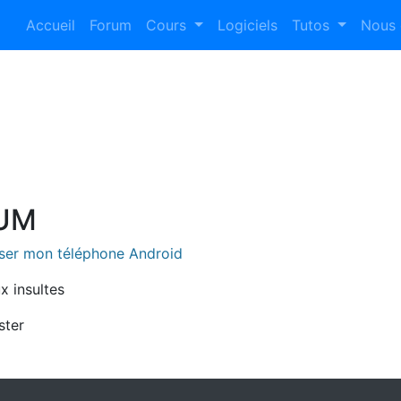
Accueil
Forum
Cours
Logiciels
Tutos
Nous 
RUM
iser mon téléphone Android
ux insultes
ster