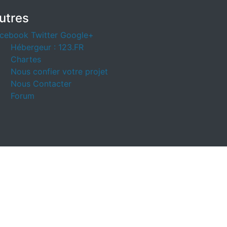
utres
cebook
Twitter
Google+
Hébergeur : 123.FR
Chartes
Nous confier votre projet
Nous Contacter
Forum