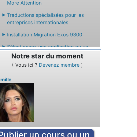
More Attention
Traductions spécialisées pour les
entreprises internationales
Installation Migration Exos 9300
Sélectionnez une application ou un
service en ligne qui permet de créer un
Notre star du moment
site web facilement sans code
( Vous ici ?
Devenez membre
)
Nommez un service en ligne qui permet
mille
de rédiger des textes à plusieurs.
Publier un cours ou un