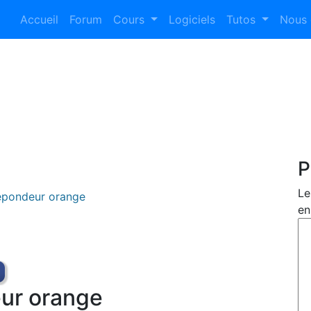
Accueil
Forum
Cours
Logiciels
Tutos
Nous 
P
Le
répondeur orange
en
eur orange