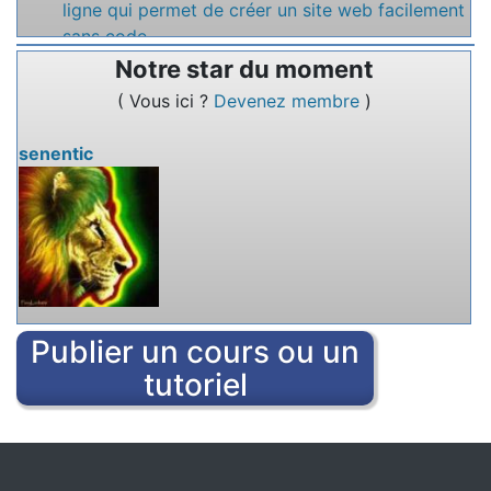
ligne qui permet de créer un site web facilement
sans code
Notre star du moment
Nommez un service en ligne qui permet de
( Vous ici ?
Devenez membre
)
rédiger des textes à plusieurs.
senentic
Publier un cours ou un
tutoriel