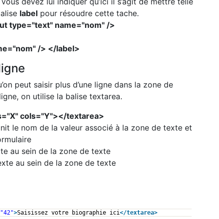
ous devez lui indiquer qu’ici il s’agit de mettre telle
balise
label
pour résoudre cette tache.
put type="text" name="nom" />
me="nom" /> </label>
ligne
u’on peut saisir plus d’une ligne dans la zone de
igne, on utilise la balise textarea.
s="X" cols="Y"></textarea>
finit le nom de la valeur associé à la zone de texte et
ormulaire
exte au sein de la zone de texte
texte au sein de la zone de texte
"42"
>
Saisissez votre biographie ici
</
textarea
>