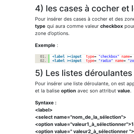
4) les cases à cocher et 
Pour insérer des cases à cocher et des zones
type
qui aura comme valeur
checkbox
pour
zone d’options.
Exemple
:
<
label
>
<
input
type
=
"checkbox"
name
=
<
label
>
<
input
type
=
"radio"
name
=
"zo
5) Les listes déroulantes
Pour insérer une liste déroulante, on est app
et la balise
option
avec son attribut
value
.
Syntaxe :
<label>
<select name="nom_de_la_sélection">
<option value="valeur1_à_sélectionner">
<option value=" valeur2_à_sélectionner 