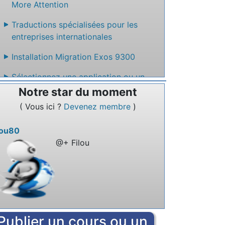
More Attention
Traductions spécialisées pour les
entreprises internationales
Installation Migration Exos 9300
Sélectionnez une application ou un
service en ligne qui permet de créer un
Notre star du moment
site web facilement sans code
( Vous ici ?
Devenez membre
)
Nommez un service en ligne qui permet
lou80
de rédiger des textes à plusieurs.
@+ Filou
Publier un cours ou un