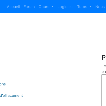
Accueil
Forum
Cours
Logiciels
Tutos
Nous 
P
Le
en
ions
 d’effacement