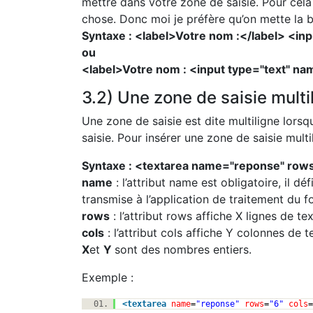
mettre dans votre zone de saisie. Pour cela v
chose. Donc moi je préfère qu’on mette la 
Syntaxe : <label>Votre nom :</label> <in
ou
<label>Votre nom : <input type="text" na
3.2) Une zone de saisie multi
Une zone de saisie est dite multiligne lorsq
saisie. Pour insérer une zone de saisie multil
Syntaxe : <textarea name="reponse" row
name
: l’attribut name est obligatoire, il dé
transmise à l’application de traitement du f
rows
: l’attribut rows affiche X lignes de t
cols
: l’attribut cols affiche Y colonnes de 
X
et
Y
sont des nombres entiers.
Exemple :
<
textarea
name
=
"reponse"
rows
=
"6"
cols
=