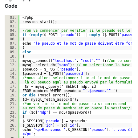
Code
<?php
session_start();
//on va commencer par verifier si le pseudo est le mo
if
(
empty
(
$_POST
[
'pseudo'
]) ||
empty
(
$_POST
[
'passwor
{
echo
"le pseudo et le mot de passe doivent être force
}
else
{
mysql_connect(
"localhost"
,
"root"
,
""
);
//on se conne
mysql_select_db(
"samo"
);
// on selectionne la base
$pseudo
=
$_POST
[
'pseudo'
];
$password
=
$_POST
[
'password'
];
/*nous allons selectionner l'id et le mot de passe da
là où pseudo egal au pseudo envoyé par le formulaire
$r
= mysql_query(' SELECT mdp, id
FROM membres WHERE pseudo =
"'.$pseudo.'"
')
or
die
(mysql_error());
$d
= mysql_fetch_assoc(
$r
);
/*on verifie si le mot de passe saisi correspond
au mot de passe du membre et on ouvre la session*/
if
(
$d
[
'mdp'
] == md5(
$password
))
{
$_SESSION
[
'pseudo'
] =
$pseudo
;
$_SESSION
[
'id'
] =
$d
[
'id'
];
echo
'<p>Bienvenue '
.
$_SESSION
[
'pseudo'
].
', vous êtes
</p>'
;