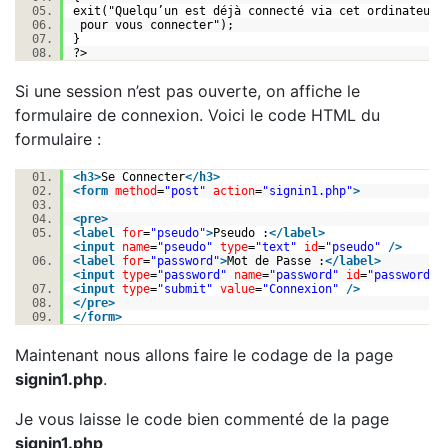
exit
("Quelqu’un est déjà connecté via cet ordinateur
pour vous connecter");
}
?>
Si une session n’est pas ouverte, on affiche le
formulaire de connexion. Voici le code HTML du
formulaire :
<
h3
>
Se Connecter
</
h3
>
<
form
method
=
"post"
action
=
"signin1.php"
>
<
pre
>
<
label
for
=
"pseudo"
>
Pseudo :
</
label
>
<
input
name
=
"pseudo"
type
=
"text"
id
=
"pseudo"
/>
<
label
for
=
"password"
>
Mot de Passe :
</
label
>
<
input
type
=
"password"
name
=
"password"
id
=
"password"
<
input
type
=
"submit"
value
=
"Connexion"
/>
</
pre
>
</
form
>
Maintenant nous allons faire le codage de la page
signin1.php
.
Je vous laisse le code bien commenté de la page
signin1.php