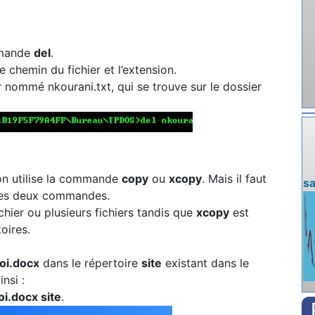
ommande
del
.
e chemin du fichier et l’extension.
r nommé nkourani.txt, qui se trouve sur le dossier
 on utilise la commande
copy
ou
xcopy
. Mais il faut
s
e ces deux commandes.
chier ou plusieurs fichiers tandis que
xcopy
est
oires.
i.docx
dans le répertoire
site
existant dans le
nsi :
i.docx site
.