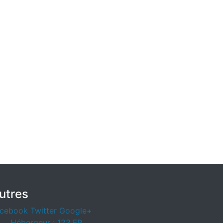
utres
cebook
Twitter
Google+
Hébergeur : 123.FR