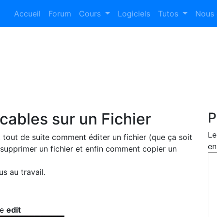
Accueil
Forum
Cours
Logiciels
Tutos
Nous 
ables sur un Fichier
P
Le
 tout de suite comment éditer un fichier (que ça soit
en
t supprimer un fichier et enfin comment copier un
s au travail.
de
edit