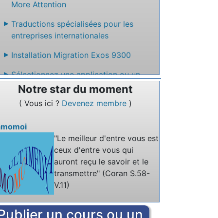
More Attention
Traductions spécialisées pour les
entreprises internationales
Installation Migration Exos 9300
Sélectionnez une application ou un
service en ligne qui permet de créer un
Notre star du moment
site web facilement sans code
( Vous ici ?
Devenez membre
)
Nommez un service en ligne qui permet
amomoi
de rédiger des textes à plusieurs.
"Le meilleur d'entre vous est
ceux d'entre vous qui
auront reçu le savoir et le
transmettre" (Coran S.58-
V.11)
Publier un cours ou un