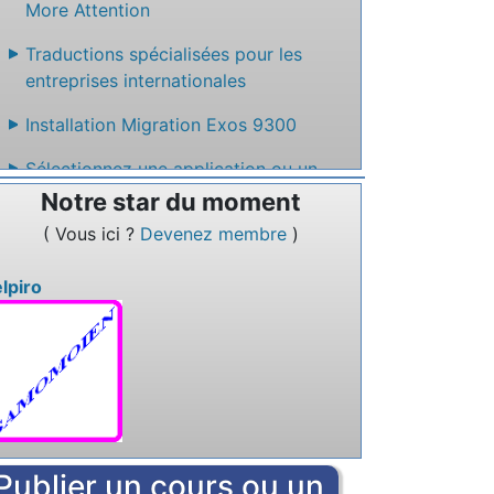
More Attention
Traductions spécialisées pour les
entreprises internationales
Installation Migration Exos 9300
Sélectionnez une application ou un
service en ligne qui permet de créer un
Notre star du moment
site web facilement sans code
( Vous ici ?
Devenez membre
)
Nommez un service en ligne qui permet
lpiro
de rédiger des textes à plusieurs.
Publier un cours ou un