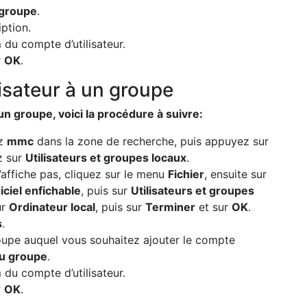
groupe
.
ption.
 du compte d’utilisateur.
r
OK
.
lisateur à un groupe
un groupe, voici la procédure à suivre:
ez
mmc
dans la zone de recherche, puis appuyez sur
z sur
Utilisateurs et groupes locaux
.
’affiche pas, cliquez sur le menu
Fichier
, ensuite sur
ciel enfichable
, puis sur
Utilisateurs et groupes
ur
Ordinateur local
, puis sur
Terminer
et sur
OK
.
s
.
roupe auquel vous souhaitez ajouter le compte
au groupe
.
 du compte d’utilisateur.
r
OK
.