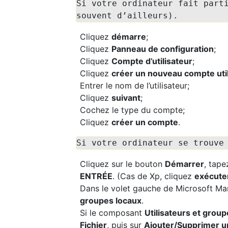
Si votre ordinateur fait part
souvent d’ailleurs).
Cliquez
démarre
;
Cliquez
Panneau de configuration
;
Cliquez
Compte d’utilisateur
;
Cliquez
créer un nouveau compte util
Entrer le nom de l’utilisateur;
Cliquez
suivant
;
Cochez le type du compte;
Cliquez
créer un compte
.
Si votre ordinateur se trouve
Cliquez sur le bouton
Démarrer
, tap
ENTRÉE
. (Cas de Xp, cliquez
exécute
Dans le volet gauche de Microsoft M
groupes locaux
.
Si le composant
Utilisateurs et grou
Fichier
, puis sur
Ajouter/Supprimer un