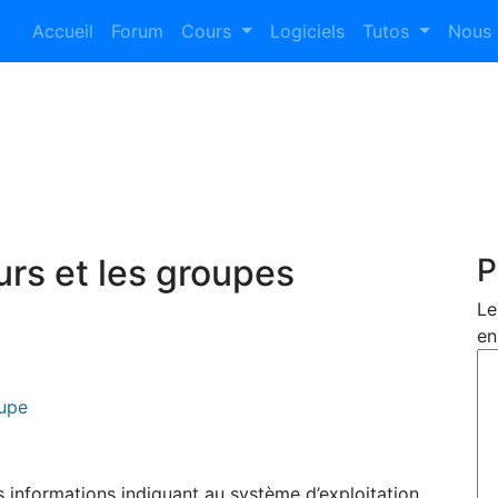
Accueil
Forum
Cours
Logiciels
Tutos
Nous 
urs et les groupes
P
Le
en
oupe
 informations indiquant au système d’exploitation