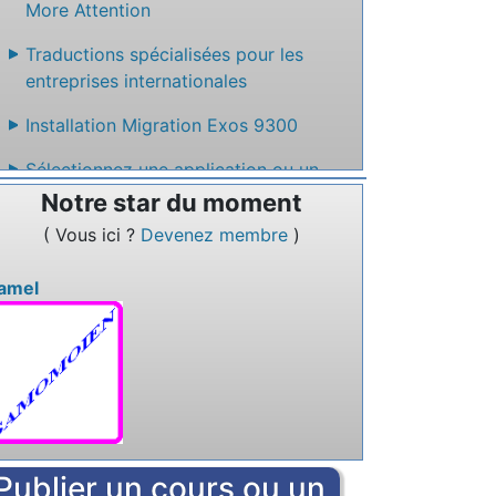
More Attention
Traductions spécialisées pour les
entreprises internationales
Installation Migration Exos 9300
Sélectionnez une application ou un
service en ligne qui permet de créer un
Notre star du moment
site web facilement sans code
( Vous ici ?
Devenez membre
)
Nommez un service en ligne qui permet
jamel
de rédiger des textes à plusieurs.
Publier un cours ou un