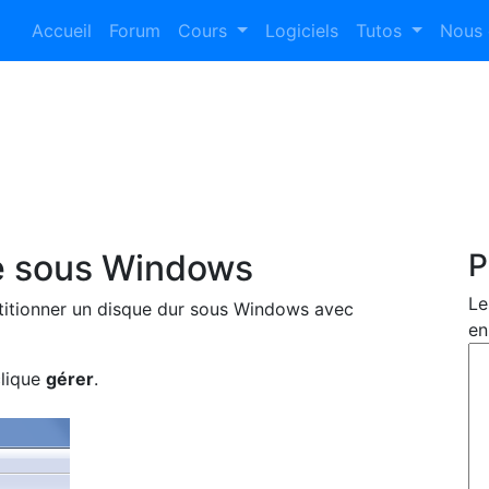
Accueil
Forum
Cours
Logiciels
Tutos
Nous 
ue sous Windows
P
Le
rtitionner un disque dur sous Windows avec
en
clique
gérer
.