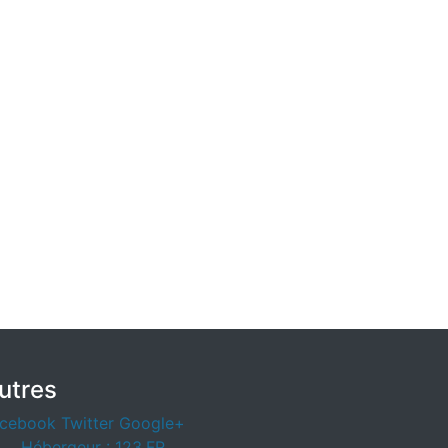
utres
cebook
Twitter
Google+
Hébergeur : 123.FR